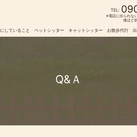
09
TEL:
※電話に出られな
後ほど
にしていること
ペットシッター
キャットシッター
お散歩代行
出
Q&Ａ